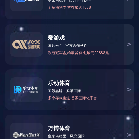
资质证书
组织架构
厂房环境
实力展示
生产设备
检测设备
合作客户
产品中心
铸铜
铸铁
球罣
开云手机官方版登录入口