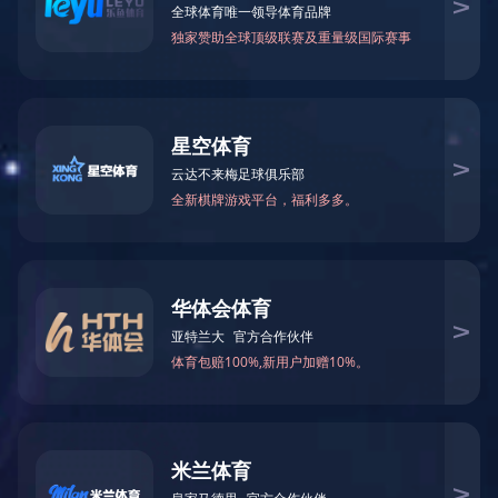
铸铁
球罣
开云手机官方版登录入口
高速冲床配件
新闻中心
公司新闻
行业资讯
人才招聘
开云（中国）
服务热线：0752-3560386
首页
关于我们
公司简介
企业文化