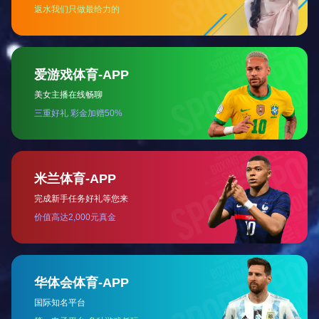
您现在的位置：
首页
/
产品中心
/
铸铁
产品列表
铸铁
重量范围：300KG-25T<br/>
主要材质：ZG230-450、SC46、G20Mn5、BS3100A2<br/>
是否可定制：是<br/>