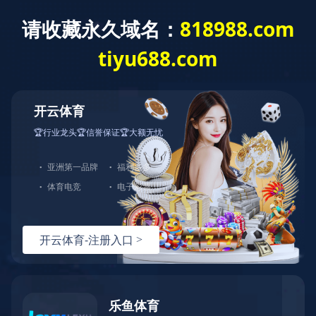
首页
关于我们
公司简介
企业文化
资质证书
组织架构
厂房环境
实力展示
生产设备
检测设备
合作客户
产品中心
铸铜