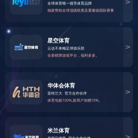
铸铁
球罣
开云手机官方版登录入口
高速冲床配件
新闻中心
公司新闻
行业资讯
人才招聘
开云（中国）
服务热线：0752-3560386
首页
关于我们
公司简介
企业文化