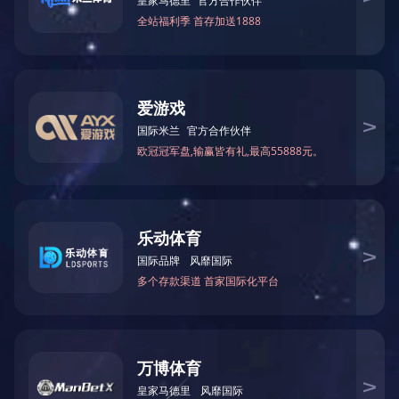
资质证书
组织架构
厂房环境
实力展示
生产设备
检测设备
合作客户
产品中心
铸铜
铸铁
球罣
开云手机官方版登录入口