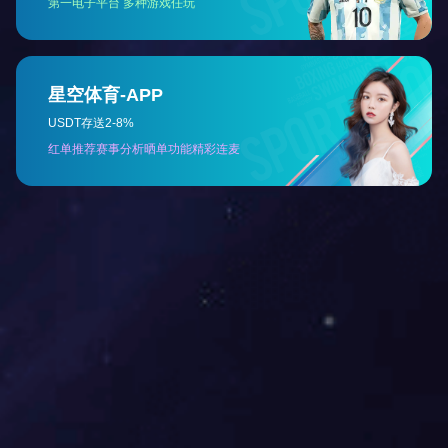
0
开云（中国）
所属分类
返回列表

1
分享
生产实力
关于我们
产品描述
参数
扫二维码用手机看
未找到相应参数组，请于后台属性模板中添加
上一个
铸铁
下一个
铸铁
推荐产品
铸铁