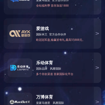
资质证书
组织架构
厂房环境
实力展示
生产设备
检测设备
合作客户
产品中心
铸铜
铸铁
球罣
开云手机官方版登录入口