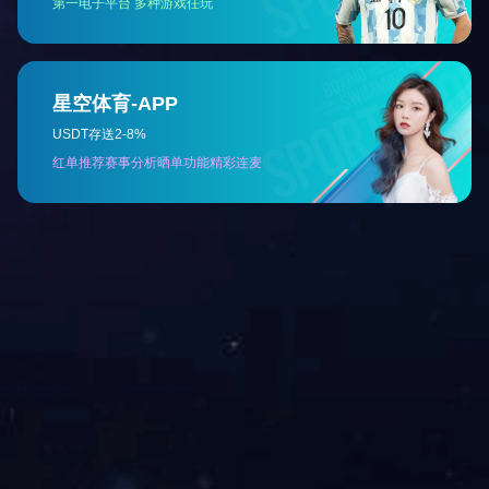
上一页
1
下一页
首页
关于我们
实力展示
产品中心
新闻中心
人才招聘
开云（中国）
Copyright © 2020 惠州市惠阳区金旭机械有限公司 All Rights
Reserved.
粤ICP备14021522号
网站建设：中企动力
惠州
开云手机官方版登录入口
惠州市惠阳区秋长白石大湖工业区